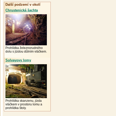
Další podzemí v okolí
Chrustenická šachta
Prohlídka železnorudného
dolu s jízdou důlním vláčkem.
Solvayovy lomy
Prohlídka skanzenu, jízda
vláčkem v prostoru lomu a
prohlídka štoly.