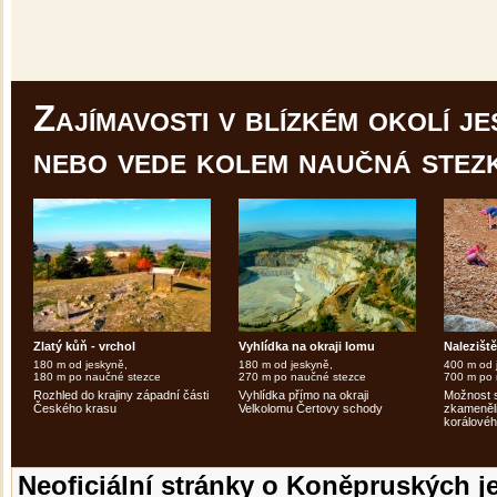
Zajímavosti v blízkém okolí je
nebo vede kolem naučná stez
Zlatý kůň - vrchol
Vyhlídka na okraji lomu
Nalezišt
180 m od jeskyně,
180 m od jeskyně,
400 m od 
180 m po naučné stezce
270 m po naučné stezce
700 m po 
Rozhled do krajiny západní části
Vyhlídka přímo na okraji
Možnost 
Českého krasu
Velkolomu Čertovy schody
zkameněli
korálovéh
Neoficiální stránky o Koněpruských j