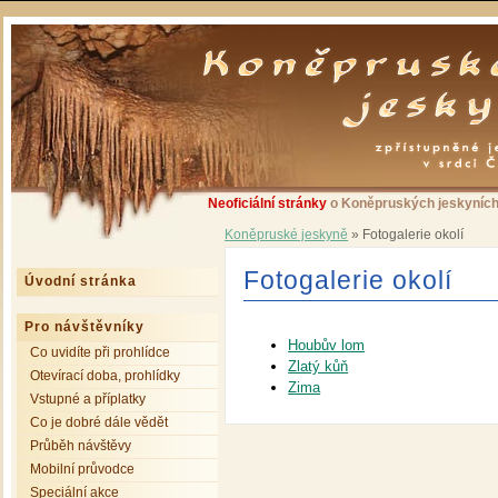
Neoficiální stránky
o Koněpruských jeskyních 
Koněpruské jeskyně
»
Fotogalerie okolí
Fotogalerie okolí
Úvodní stránka
Pro návštěvníky
Houbův lom
Co uvidíte při prohlídce
Zlatý kůň
Otevírací doba, prohlídky
Zima
Vstupné a příplatky
Co je dobré dále vědět
Průběh návštěvy
Mobilní průvodce
Speciální akce