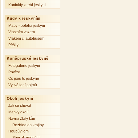
Kontakty, areál jeskyní
Kudy k jeskyním
Mapy - poloha jeskyní
Vlastním vozem
Vlakem či autobusem
Pěšky
Koněpruské jeskyně
Fotogalerie jeskyní
Pověsti
Co jsou to jeskyně
Vysvětlení pojmů
Okolí jeskyní
Jak se chovat
Mapky okolí
Návrší Zlatý kůň
Rozhled do krajiny
Houbův lom
Sběr zkamenělin