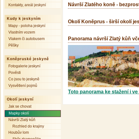
Návrší Zlatého koně - bezprost
Kontakty, areál jeskyní
Kudy k jeskyním
Okolí Koněprus - širší okolí je
Mapy - poloha jeskyní
Vlastním vozem
Panorama návrší Zlatý kůň vče
Vlakem či autobusem
Pěšky
Koněpruské jeskyně
Fotogalerie jeskyní
Pověsti
Co jsou to jeskyně
Vysvětlení pojmů
Toto panorama ke stažení i v
Okolí jeskyní
Jak se chovat
Mapky okolí
Návrší Zlatý kůň
Rozhled do krajiny
Houbův lom