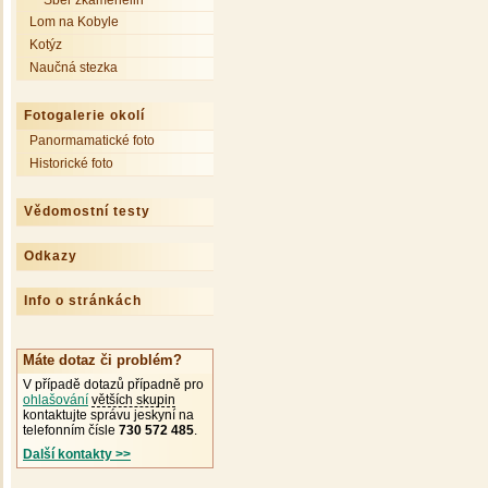
Sběr zkamenělin
Lom na Kobyle
Kotýz
Naučná stezka
Fotogalerie okolí
Panormamatické foto
Historické foto
Vědomostní testy
Odkazy
Info o stránkách
Máte dotaz či problém?
V případě dotazů případně pro
ohlašování
větších skupin
kontaktujte správu jeskyní na
telefonním čísle
730 572 485
.
Další kontakty >>