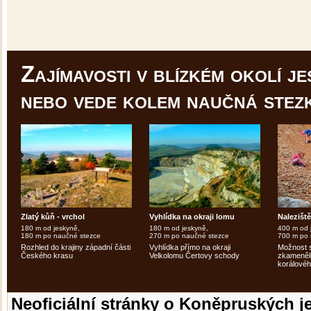
Zajímavosti v blízkém okolí je
nebo vede kolem naučná stez
Zlatý kůň - vrchol
Vyhlídka na okraji lomu
Nalezišt
180 m od jeskyně,
180 m od jeskyně,
400 m od 
180 m po naučné stezce
270 m po naučné stezce
700 m po 
Rozhled do krajiny západní části
Vyhlídka přímo na okraji
Možnost 
Českého krasu
Velkolomu Čertovy schody
zkameněli
korálovéh
Neoficiální stránky o Koněpruských j