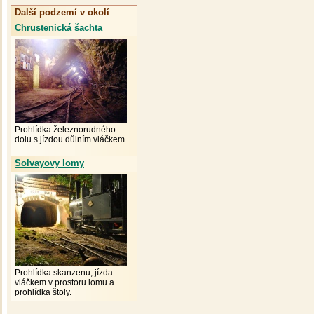
Další podzemí v okolí
Chrustenická šachta
Prohlídka železnorudného
dolu s jízdou důlním vláčkem.
Solvayovy lomy
Prohlídka skanzenu, jízda
vláčkem v prostoru lomu a
prohlídka štoly.