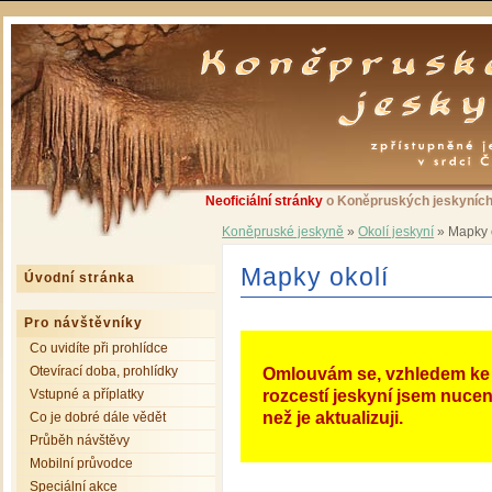
Neoficiální stránky
o Koněpruských jeskyních 
Koněpruské jeskyně
»
Okolí jeskyní
»
Mapky 
Mapky okolí
Úvodní stránka
Pro návštěvníky
Co uvidíte při prohlídce
Otevírací doba, prohlídky
Omlouvám se, vzhledem ke 
Vstupné a příplatky
rozcestí jeskyní jsem nuce
než je aktualizuji.
Co je dobré dále vědět
Průběh návštěvy
Mobilní průvodce
Speciální akce