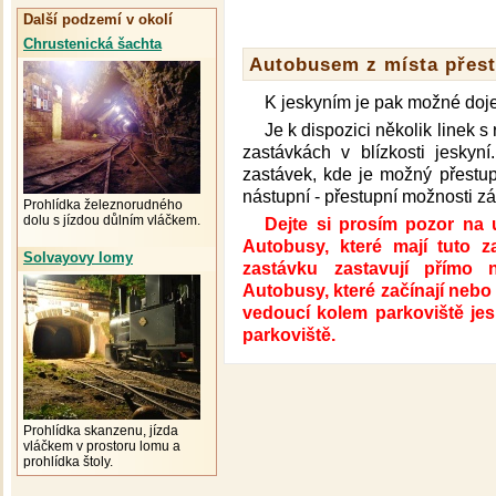
Další podzemí v okolí
Chrustenická šachta
Autobusem z místa přest
K jeskyním je pak možné dojet
Je k dispozici několik linek s
zastávkách v blízkosti jesky
zastávek, kde je možný přestup 
nástupní - přestupní možnosti zál
Prohlídka železnorudného
dolu s jízdou důlním vláčkem.
Dejte si prosím pozor na 
Autobusy, které mají tuto 
Solvayovy lomy
zastávku zastavují přímo 
Autobusy, které začínají nebo k
vedoucí kolem parkoviště jes
parkoviště.
Prohlídka skanzenu, jízda
vláčkem v prostoru lomu a
prohlídka štoly.