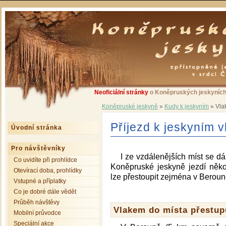
Neoficiální stránky
o Koněpruských jeskyních 
Koněpruské jeskyně
»
Kudy k jeskyním
»
Vla
Příjezd k jeskyním 
Úvodní stránka
Pro návštěvníky
I ze vzdálenějších míst se d
Co uvidíte při prohlídce
Koněpruské jeskyně jezdí někol
Otevírací doba, prohlídky
lze přestoupit zejména v Berouně
Vstupné a příplatky
Co je dobré dále vědět
Průběh návštěvy
Vlakem do místa přestup
Mobilní průvodce
Speciální akce