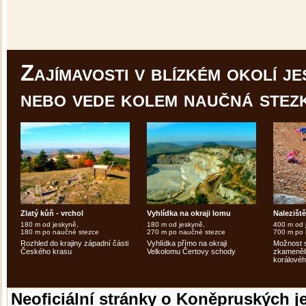
Zajímavosti v blízkém okolí je
nebo vede kolem naučná stez
Zlatý kůň - vrchol
Vyhlídka na okraji lomu
Nalezišt
180 m od jeskyně,
180 m od jeskyně,
400 m od 
180 m po naučné stezce
270 m po naučné stezce
700 m po 
Rozhled do krajiny západní části
Vyhlídka přímo na okraji
Možnost 
Českého krasu
Velkolomu Čertovy schody
zkameněli
korálovéh
Neoficiální stránky o Koněpruských j