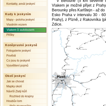
V Berouně (5 km severně od
Kontakty, areál jeskyní
Vlakem je možné přijet z Prahy
Berounky přes Karlštejn - až do
Kudy k jeskyním
Esko Praha v intervalu 30 - 6
Prahy), z Plzně, z Rakovníka (p
Mapy - poloha jeskyní
Zdice.
Vlastním vozem
Vlakem či autobusem
Pěšky
Koněpruské jeskyně
Fotogalerie jeskyní
Pověsti
Co jsou to jeskyně
Vysvětlení pojmů
Okolí jeskyní
Jak se chovat
Mapky okolí
Návrší Zlatý kůň
Rozhled do krajiny
Houbův lom