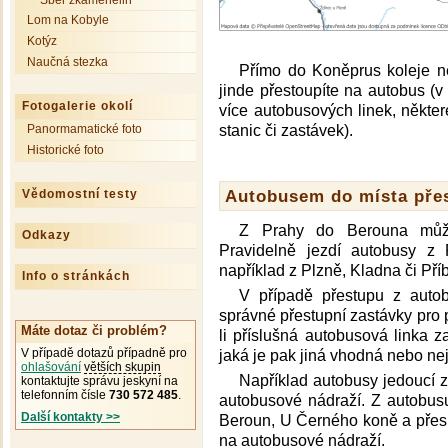
Sběr zkamenělin
Lom na Kobyle
Kotýz
Naučná stezka
Přímo do Koněprus koleje n
jinde přestoupíte na autobus (v 
Fotogalerie okolí
více autobusových linek, někte
Panormamatické foto
stanic či zastávek).
Historické foto
Autobusem do místa pře
Vědomostní testy
Z Prahy do Berouna může
Odkazy
Pravidelně jezdí autobusy z
například z Plzně, Kladna či Pří
Info o stránkách
V případě přestupu z auto
správné přestupní zastávky pro 
Máte dotaz či problém?
li příslušná autobusová linka 
V případě dotazů případně pro
jaká je pak jiná vhodná nebo nej
ohlašování
větších skupin
Například autobusy jedoucí 
kontaktujte správu jeskyní na
telefonním čísle
730 572 485
.
autobusové nádraží. Z autobus
Další kontakty >>
Beroun, U Černého koně a přes
na autobusové nádraží.