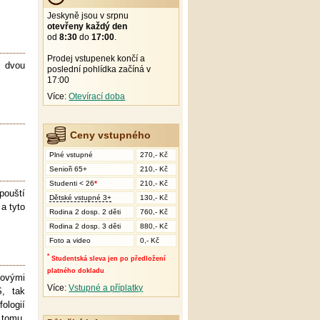
Jeskyně jsou v srpnu
otevřeny každý den
od
8:30
do
17:00
.
Prodej vstupenek končí a
í dvou
poslední pohlídka začíná v
17:00
Více:
Otevírací doba
Ceny vstupného
Plné vstupné
270,- Kč
Senioři 65+
210,- Kč
Studenti < 26
*
210,- Kč
pouští
Dětské vstupné 3+
130,- Kč
a tyto
Rodina 2 dosp. 2 děti
760,- Kč
Rodina 2 dosp. 3 děti
880,- Kč
Foto a video
0,- Kč
*
Studentská sleva jen po předložení
platného dokladu
sovými
Více:
Vstupné a příplatky
S, tak
ologií
 tomu,