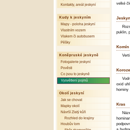
velké č
Kontakty, areál jeskyní
Kudy k jeskyním
Jesky
Mapy - poloha jeskyní
Rozs
Vlastním vozem
puklin,
Vlakem či autobusem
Pěšky
Komín
Koněpruské jeskyně
Vert
Fotogalerie jeskyní
Pověsti
Koroz
Co jsou to jeskyně
Vodn
Vysvětlení pojmů
oxid uh
horniny 
Okolí jeskyní
Jak se chovat
Kras
Mapky okolí
Návrší Zlatý kůň
Náz
hornin
Rozhled do krajiny
podpovr
Houbův lom
a hydro