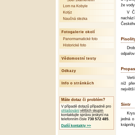
Sběr zkamenělin
že vody
Lom na Kobyle
V Če
Kotýz
nacház
Naučná stezka
Českého
Fotogalerie okolí
Panormamatické foto
Pisolit
Historické foto
Drob
odpařov
Vědomostní testy
Propas
Odkazy
Vert
Info o stránkách
níž pře
největš
Máte dotaz či problém?
Sintr
V případě dotazů případně pro
ohlašování
větších skupin
Krys
kontaktujte správu jeskyní na
jedná o
telefonním čísle
730 572 485
.
krápník
Další kontakty >>