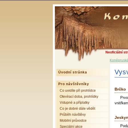
Neoficiální st
Koněpruské
Vys
Úvodní stránka
Pro návštěvníky
Brčko
Co uvidíte při prohlídce
Otevírací doba, prohlídky
Prvo
Vstupné a příplatky
vnitřke
Co je dobré dále vědět
Průběh návštěvy
Jesky
Mobilní průvodce
Podz
Speciální akce