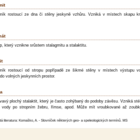
mit
ník rostoucí ze dna či stěny jeskyně vzhůru. Vzniká v místech skapu k
nát
p, který vznikne srůstem stalagmitu a stalaktitu.
it
ník rostoucí od stropu popřípadě ze šikmé stěny v místech výstupu v
 do volných jeskynních prostor.
na
vavý plochý stalaktit, který je často zohýbaný do podoby závěsu. Vzniká st
é vody po stropním žebru, římse, apod. Může mít vroubkované až zoub
tá literatura: Komaško, A. - Slovníček některých geo- a speleologických termínů. MS