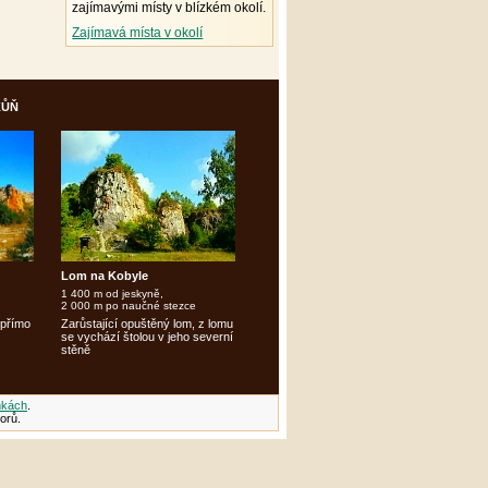
zajímavými místy v blízkém okolí.
Zajímavá místa v okolí
kůň
Lom na Kobyle
1 400 m od jeskyně,
2 000 m po naučné stezce
 přímo
Zarůstající opuštěný lom, z lomu
se vychází štolou v jeho severní
stěně
nkách
.
orů.