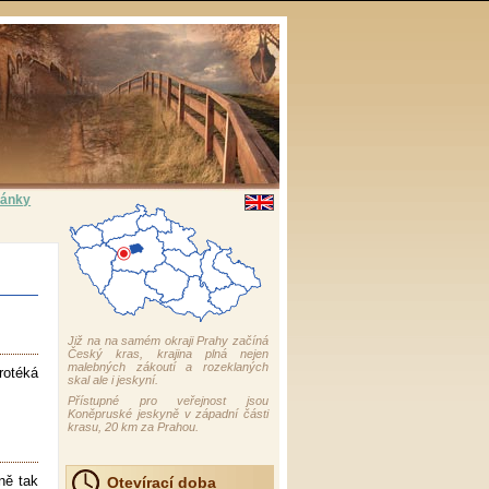
tránky
Již na na samém okraji Prahy začíná
Český kras, krajina plná nejen
malebných zákoutí a rozeklaných
rotéká
skal ale i jeskyní.
Přístupné pro veřejnost jsou
Koněpruské jeskyně v západní části
krasu, 20 km za Prahou.
ně tak
Otevírací doba