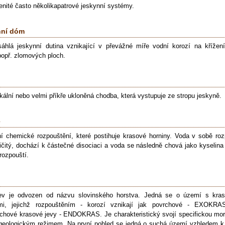
lenité často několikapatrové jeskynní systémy.
nní dóm
áhlá jeskynní dutina vznikající v převážné míře vodní korozí na křížen
 popř. zlomových ploch.
ikální nebo velmi příkře ukloněná chodba, která vystupuje ze stropu jeskyně.
e
í chemické rozpouštění, které postihuje krasové horniny. Voda v sobě roz
ličitý, dochází k částečné disociaci a voda se následně chová jako kyselina 
rozpouští.
ev je odvozen od názvu slovinského horstva. Jedná se o území s kra
ami, jejichž rozpouštěním - korozí vznikají jak povrchové - EXOKRA
chové krasové jevy - ENDOKRAS. Je charakteristický svojí specifickou morf
geologickým režimem. Na první pohled se jedná o suchá území vzhledem k