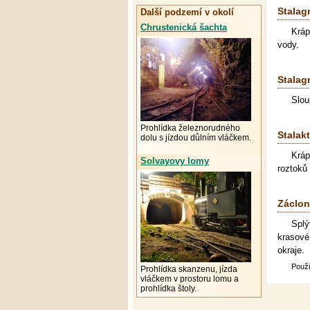
Stalag
Další podzemí v okolí
Chrustenická šachta
Kráp
vody.
Stalag
Slou
Prohlídka železnorudného
Stalakt
dolu s jízdou důlním vláčkem.
Kráp
Solvayovy lomy
roztoků
Záclo
Splý
krasov
okraje.
Použi
Prohlídka skanzenu, jízda
vláčkem v prostoru lomu a
prohlídka štoly.