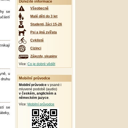
Důležité informace
Všeobecně
ahy se
Malé děti do 3 let
učástí
Studenti, žáci 15-26
Psi a jiná zvířata
Cyklisté
nikají
Cizinci
Zájezdy, skupiny
Více:
Co je dobré vědět
yně, u
Mobilní průvodce
 druhu
Mobilní průvodce
v psané i
mluvené podobě (audio)
v českém, anglickém a
německém jazyce
.
Více:
Mobilní průvodce
stí se
áteky,