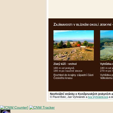
Zajímavosti v blízkém okolí jeskyní
Zlatý kůň - vrchol
Vyhlídka 
180 m od jeskyně,
180 m od j
180 m po naučné stezce
270 m po 
Rozhled do krajiny západní části
Vyhlídka p
Českého krasu
Velkolomu
Neoficiální stránky o Koněpruských jeskyních a
© Pavel Bokr, Jan Vyhnánek a
Iva Vyhnánková
a da