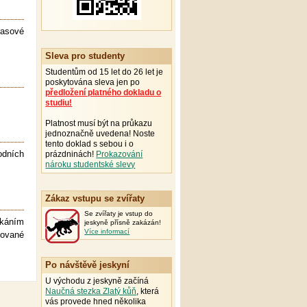
rasové
Sleva pro studenty
Studentům od 15 let do 26 let je
poskytována sleva jen po
předložení platného dokladu o
studiu!
Platnost musí být na průkazu
jednoznačně uvedena! Noste
tento doklad s sebou i o
odních
prázdninách!
Prokazování
nároku studentské slevy
Zákaz vstupu se zvířaty
Se zvířaty je vstup do
ékáním
jeskyně přísně zakázán!
Více informací
kované
Po návštěvě jeskyní
U východu z jeskyně začíná
Naučná stezka Zlatý kůň
, která
vás provede hned několika