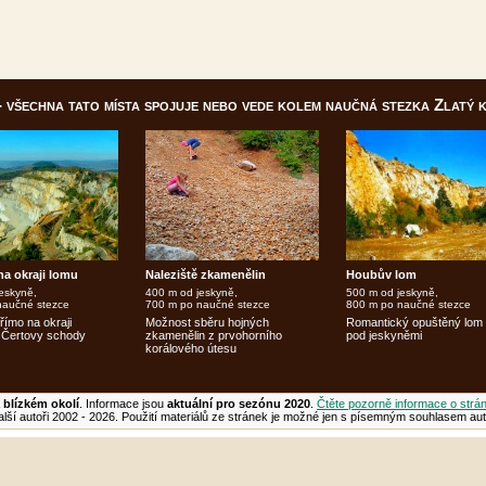
 - všechna tato místa spojuje nebo vede kolem naučná stezka Zlatý 
na okraji lomu
Naleziště zkamenělin
Houbův lom
eskyně,
400 m od jeskyně,
500 m od jeskyně,
naučné stezce
700 m po naučné stezce
800 m po naučné stezce
římo na okraji
Možnost sběru hojných
Romantický opuštěný lom
 Čertovy schody
zkamenělin z prvohorního
pod jeskyněmi
korálového útesu
 blízkém okolí
. Informace jsou
aktuální pro sezónu 2020
.
Čtěte pozorně informace o strá
lší autoři 2002 - 2026. Použití materiálů ze stránek je možné jen s písemným souhlasem aut