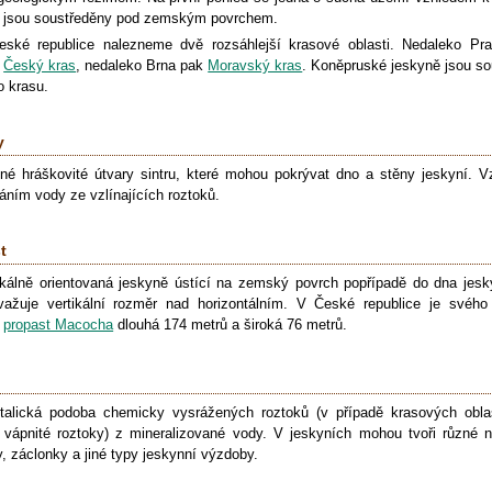
 jsou soustředěny pod zemským povrchem.
ské republice nalezneme dvě rozsáhlejší krasové oblasti. Nedaleko Pr
í
Český kras
, nedaleko Brna pak
Moravský kras
. Koněpruské jeskyně jsou so
 krasu.
y
né hráškovité útvary sintru, které mohou pokrývat dno a stěny jeskyní. Vz
áním vody ze vzlínajících roztoků.
t
ikálně orientovaná jeskyně ústící na zemský povrch popřípadě do dna jesk
važuje vertikální rozměr nad horizontálním. V České republice je svého
í
propast Macocha
dlouhá 174 metrů a široká 76 metrů.
talická podoba chemicky vysrážených roztoků (v případě krasových obla
 vápnité roztoky) z mineralizované vody. V jeskyních mohou tvoři různé n
y, záclonky a jiné typy jeskynní výzdoby.