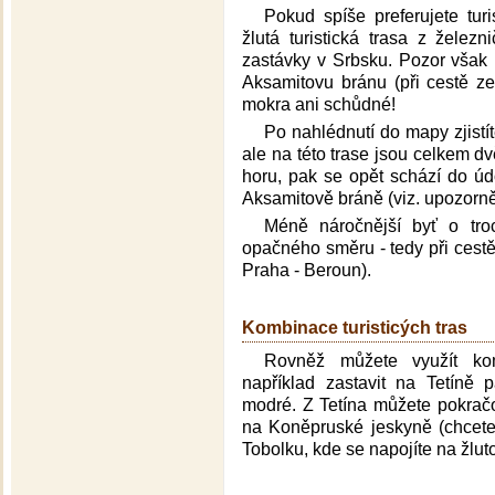
Pokud spíše preferujete tur
žlutá turistická trasa z želez
zastávky v Srbsku. Pozor však 
Aksamitovu bránu (při cestě z
mokra ani schůdné!
Po nahlédnutí do mapy zjistít
ale na této trase jsou celkem d
horu, pak se opět schází do úd
Aksamitově bráně (viz. upozorně
Méně náročnější byť o troch
opačného směru - tedy při cestě
Praha - Beroun).
Kombinace turisticých tras
Rovněž můžete využít komb
například zastavit na Tetíně
modré. Z Tetína můžete pokrač
na Koněpruské jeskyně (chcete-
Tobolku, kde se napojíte na žlut