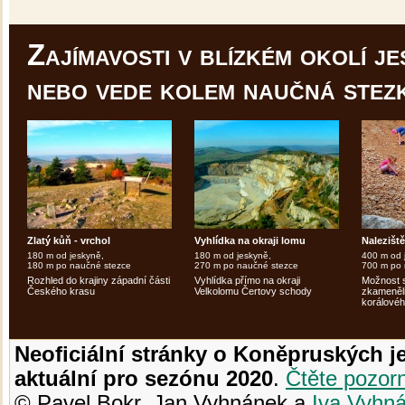
Zajímavosti v blízkém okolí je
nebo vede kolem naučná stez
Zlatý kůň - vrchol
Vyhlídka na okraji lomu
Nalezišt
180 m od jeskyně,
180 m od jeskyně,
400 m od 
180 m po naučné stezce
270 m po naučné stezce
700 m po 
Rozhled do krajiny západní části
Vyhlídka přímo na okraji
Možnost 
Českého krasu
Velkolomu Čertovy schody
zkameněli
korálovéh
Neoficiální stránky o Koněpruských j
aktuální pro sezónu 2020
.
Čtěte pozor
© Pavel Bokr, Jan Vyhnánek a
Iva Vyhn