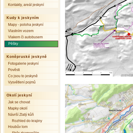
Kontakty, areál jeskyní
Kudy k jeskyním
Mapy - poloha jeskyní
Vlastním vozem
Vlakem či autobusem
Pěšky
Koněpruské jeskyně
Fotogalerie jeskyní
Pověsti
Co jsou to jeskyně
Vysvětlení pojmů
Okolí jeskyní
Jak se chovat
Mapky okolí
Návrší Zlatý kůň
Rozhled do krajiny
Houbův lom