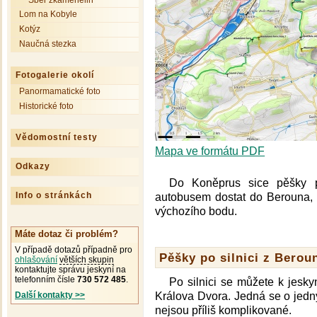
Sběr zkamenělin
Lom na Kobyle
Kotýz
Naučná stezka
Fotogalerie okolí
Panormamatické foto
Historické foto
Vědomostní testy
Mapa ve formátu PDF
Odkazy
Do Koněprus sice pěšky p
Info o stránkách
autobusem dostat do Berouna, 
výchozího bodu.
Máte dotaz či problém?
V případě dotazů případně pro
Pěšky po silnici z Bero
ohlašování
větších skupin
kontaktujte správu jeskyní na
telefonním čísle
730 572 485
.
Po silnici se můžete k jesk
Králova Dvora. Jedná se o jedny
Další kontakty >>
nejsou příliš komplikované.