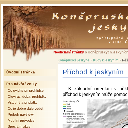
Neoficiální stránky
o Koněpruských jeskyních 
Koněpruské jeskyně
»
Kudy k jeskyním
»
Pěš
Příchod k jeskyním
Úvodní stránka
Pro návštěvníky
K základní orientaci v něk
Co uvidíte při prohlídce
příchod k jeskyním může pomoci
Otevírací doba, prohlídky
Vstupné a příplatky
Co je dobré dále vědět
Průběh návštěvy
Mobilní průvodce
Speciální akce