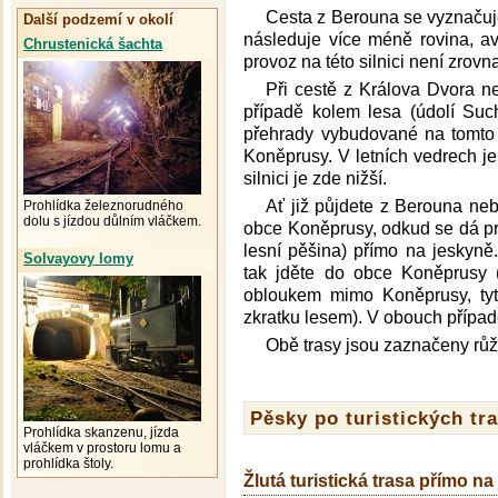
Cesta z Berouna se vyznačuj
Další podzemí v okolí
následuje více méně rovina, a
Chrustenická šachta
provoz na této silnici není zrovn
Při cestě z Králova Dvora nej
případě kolem lesa (údolí Suc
přehrady vybudované na tomto 
Koněprusy. V letních vedrech je 
silnici je zde nižší.
Ať již půjdete z Berouna neb
Prohlídka železnorudného
dolu s jízdou důlním vláčkem.
obce Koněprusy, odkud se dá pro
lesní pěšina) přímo na jeskyn
Solvayovy lomy
tak jděte do obce Koněprusy 
obloukem mimo Koněprusy, tyto
zkratku lesem). V obouch případ
Obě trasy jsou zaznačeny růž
Pěsky po turistických tr
Prohlídka skanzenu, jízda
vláčkem v prostoru lomu a
prohlídka štoly.
Žlutá turistická trasa přímo n