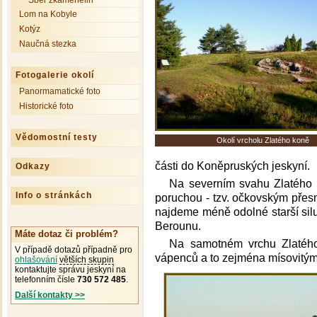
Sběr zkamenělin
Lom na Kobyle
Kotýz
Naučná stezka
Fotogalerie okolí
Panormamatické foto
Historické foto
Vědomostní testy
Okolí vrcholu Zlatého koně
části do Koněpruských jeskyní.
Odkazy
Na severním svahu Zlatého 
Info o stránkách
poruchou - tzv. očkovským př
najdeme méně odolné starší silu
Berounu.
Máte dotaz či problém?
Na samotném vrchu Zlatého
V případě dotazů případně pro
vápenců a to zejména mísovitými
ohlašování
větších skupin
kontaktujte správu jeskyní na
telefonním čísle
730 572 485
.
Další kontakty >>