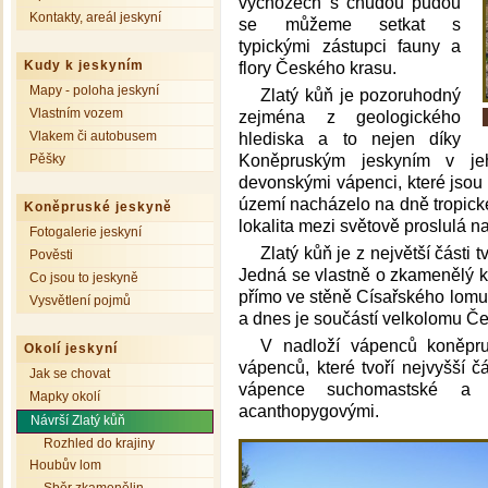
výchozech s chudou půdou
Kontakty, areál jeskyní
se můžeme setkat s
typickými zástupci fauny a
Kudy k jeskyním
flory Českého krasu.
Mapy - poloha jeskyní
Zlatý kůň je pozoruhodný
Vlastním vozem
zejména z geologického
Vlakem či autobusem
hlediska a to nejen díky
Pěšky
Koněpruským jeskyním v je
devonskými vápenci, které jsou 
území nacházelo na dně tropické
Koněpruské jeskyně
lokalita mezi světově proslulá n
Fotogalerie jeskyní
Zlatý kůň je z největší části
Pověsti
Jedná se vlastně o zkamenělý ko
Co jsou to jeskyně
přímo ve stěně Císařského lomu,
Vysvětlení pojmů
a dnes je součástí velkolomu Č
V nadloží vápenců koněpr
Okolí jeskyní
vápenců, které tvoří nejvyšší č
Jak se chovat
vápence suchomastské a 
Mapky okolí
acanthopygovými.
Návrší Zlatý kůň
Rozhled do krajiny
Houbův lom