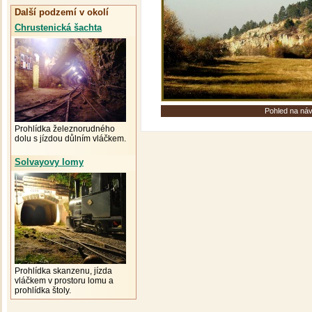
Další podzemí v okolí
Chrustenická šachta
Pohled na náv
Prohlídka železnorudného
dolu s jízdou důlním vláčkem.
Solvayovy lomy
Prohlídka skanzenu, jízda
vláčkem v prostoru lomu a
prohlídka štoly.