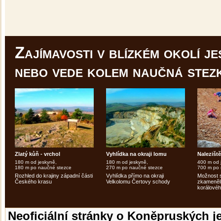
Zajímavosti v blízkém okolí je
nebo vede kolem naučná stez
Zlatý kůň - vrchol
Vyhlídka na okraji lomu
Nalezišt
180 m od jeskyně,
180 m od jeskyně,
400 m od 
180 m po naučné stezce
270 m po naučné stezce
700 m po 
Rozhled do krajiny západní části
Vyhlídka přímo na okraji
Možnost 
Českého krasu
Velkolomu Čertovy schody
zkameněli
korálovéh
Neoficiální stránky o Koněpruských j