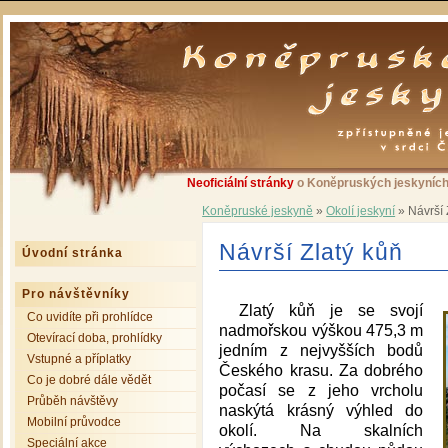
Neoficiální stránky
o Koněpruských jeskyních 
Koněpruské jeskyně
»
Okolí jeskyní
»
Návrší 
Návrší Zlatý kůň
Úvodní stránka
Pro návštěvníky
Zlatý kůň je se svojí
Co uvidíte při prohlídce
nadmořskou výškou 475,3 m
Otevírací doba, prohlídky
jedním z nejvyšších bodů
Vstupné a příplatky
Českého krasu. Za dobrého
Co je dobré dále vědět
počasí se z jeho vrcholu
Průběh návštěvy
naskýtá krásný výhled do
Mobilní průvodce
okolí. Na skalních
Speciální akce